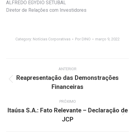
ALFREDO EGYDIO SETUBAL
Diretor de Relações com Investidores
Category:
Notícias Corporativas
Por
DINO
março 9, 2022
Navegação
ANTERIOR
de
Reapresentação das Demonstrações
Post
Financeiras
post:
anterior:
PRÓXIMO
Itaúsa S.A.: Fato Relevante – Declaração de
Próximo
JCP
post: