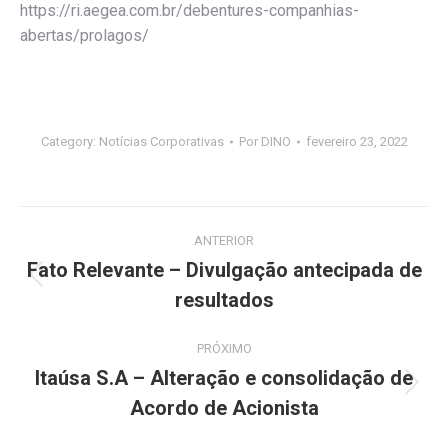
https://ri.aegea.com.br/debentures-companhias-
abertas/prolagos/
Category:
Notícias Corporativas
Por
DINO
fevereiro 23, 2022
Navegação
ANTERIOR
de
Fato Relevante – Divulgação antecipada de
Post
resultados
post:
anterior:
PRÓXIMO
Itaúsa S.A – Alteração e consolidação de
Próximo
Acordo de Acionista
post: