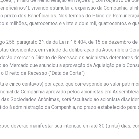
Ações, (“Plano de Remuneração em Ações”), com objetivo de ou
eneficiários”), visando estimular a expansão da Companhia, alin
ngo prazo dos Beneficiários. Nos termos do Plano de Remuneraç
dois milhões, quatrocentos e vinte e dois mil, quatrocentos e q
o 256, parágrafo 2º, da da Lei n.º 6.404, de 15 de dezembro de
stas dissidentes, em virtude da deliberação da Assembleia Geral
oderão exercer o Direito de Recesso os acionistas detentores d
 ao Mercado que anunciou a aprovação da Aquisição pelo Cons
 o Direito de Recesso (“Data de Corte”).
inta e cinco centavos) por ação, que corresponde ao valor patri
monial da Companhia aprovado pelos acionistas em Assembleia Ge
i das Sociedades Anônimas, será facultado ao acionista dissiden
tido à administração da Companhia, no prazo estabelecido para
sso deverão manifestar sua intenção em até 30 (trinta) dias, con