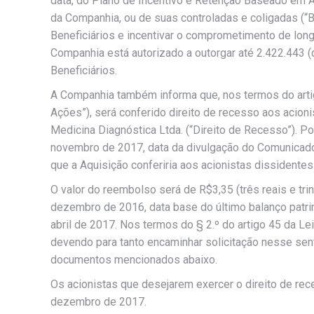
data, do Plano de Incentivo e Retenção Baseado em 
da Companhia, ou de suas controladas e coligadas (“B
Beneficiários e incentivar o comprometimento de lo
Companhia está autorizado a outorgar até 2.422.443 (
Beneficiários.
A Companhia também informa que, nos termos do artig
Ações”), será conferido direito de recesso aos acioni
Medicina Diagnóstica Ltda. (“Direito de Recesso”). P
novembro de 2017, data da divulgação do Comunicado
que a Aquisição conferiria aos acionistas dissidentes
O valor do reembolso será de R$3,35 (três reais e tr
dezembro de 2016, data base do último balanço patri
abril de 2017. Nos termos do § 2.º do artigo 45 da Le
devendo para tanto encaminhar solicitação nesse sen
documentos mencionados abaixo.
Os acionistas que desejarem exercer o direito de rece
dezembro de 2017.