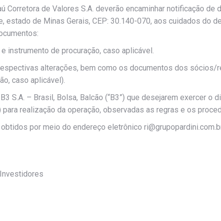
ú Corretora de Valores S.A. deverão encaminhar notificação de 
nte, estado de Minas Gerais, CEP: 30.140-070, aos cuidados do 
documentos:
 e instrumento de procuração, caso aplicável.
 e respectivas alterações, bem como os documentos dos sócios/re
o, caso aplicável).
B3 S.A. – Brasil, Bolsa, Balcão (“B3”) que desejarem exercer o d
 para realização da operação, observadas as regras e os proce
obtidos por meio do endereço eletrônico ri@grupopardini.com.br
 Investidores