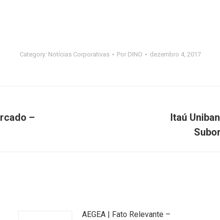
Category:
Notícias Corporativas
Por
DINO
dezembro 4, 2017
rcado –
Itaú Uniba
Próximo
Subor
post:
AEGEA | Fato Relevante –