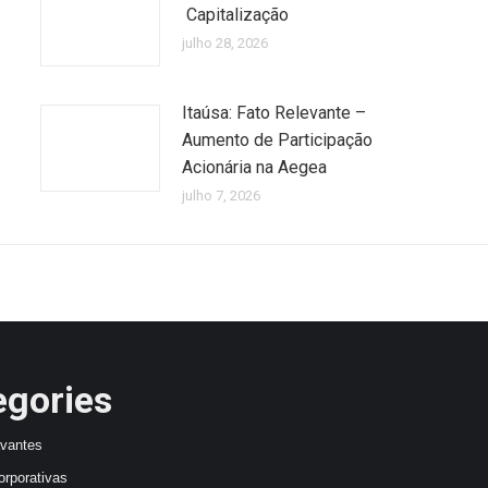
Capitalização
julho 28, 2026
Itaúsa: Fato Relevante –
Aumento de Participação
Acionária na Aegea
julho 7, 2026
egories
avantes
orporativas