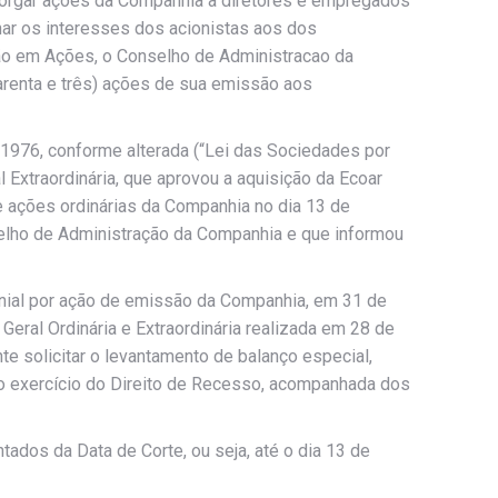
torgar ações da Companhia a diretores e empregados
har os interesses dos acionistas aos dos
ão em Ações, o Conselho de Administracao da
uarenta e três) ações de sua emissão aos
 1976, conforme alterada (“Lei das Sociedades por
 Extraordinária, que aprovou a aquisição da Ecoar
e ações ordinárias da Companhia no dia 13 de
elho de Administração da Companhia e que informou
monial por ação de emissão da Companhia, em 31 de
ral Ordinária e Extraordinária realizada em 28 de
te solicitar o levantamento de balanço especial,
 o exercício do Direito de Recesso, acompanhada dos
tados da Data de Corte, ou seja, até o dia 13 de