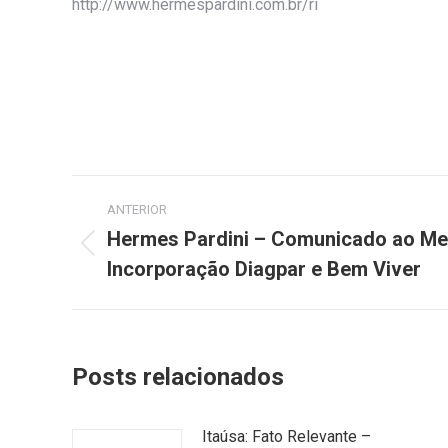
http://www.hermespardini.com.br/ri
Navegação
ANTERIOR
de
Hermes Pardini – Comunicado ao Me
Post
Incorporação Diagpar e Bem Viver
post:
anterior:
Posts relacionados
Itaúsa: Fato Relevante –