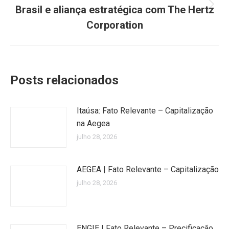
Brasil e aliança estratégica com The Hertz
Próximo
post:
Corporation
Posts relacionados
Itaúsa: Fato Relevante – Capitalização
na Aegea
julho 28, 2026
AEGEA | Fato Relevante – Capitalização
julho 28, 2026
ENGIE | Fato Relevante – Precificação