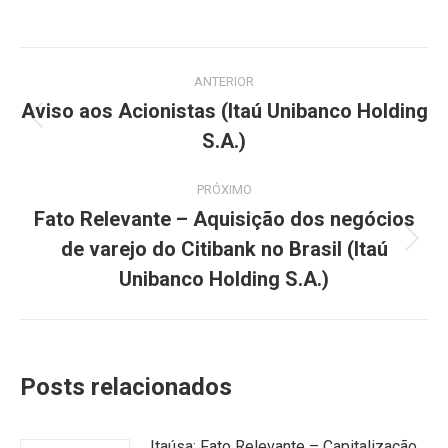
Navegação
ANTERIOR
de
Aviso aos Acionistas (Itaú Unibanco Holding
Post
S.A.)
post:
anterior:
PRÓXIMO
Fato Relevante – Aquisição dos negócios
de varejo do Citibank no Brasil (Itaú
Próximo
post:
Unibanco Holding S.A.)
Posts relacionados
Itaúsa: Fato Relevante – Capitalização