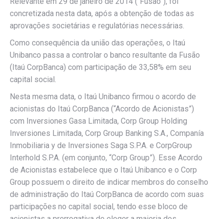
Relevante em 29 de janeiro de 2014 (“Fusão”), foi
concretizada nesta data, após a obtenção de todas as
aprovações societárias e regulatórias necessárias.
Como consequência da união das operações, o Itaú
Unibanco passa a controlar o banco resultante da Fusão
(Itaú CorpBanca) com participação de 33,58% em seu
capital social.
Nesta mesma data, o Itaú Unibanco firmou o acordo de
acionistas do Itaú CorpBanca (“Acordo de Acionistas”)
com Inversiones Gasa Limitada, Corp Group Holding
Inversiones Limitada, Corp Group Banking S.A., Companía
Inmobiliaria y de Inversiones Saga S.P.A. e CorpGroup
Interhold S.P.A. (em conjunto, “Corp Group”). Esse Acordo
de Acionistas estabelece que o Itaú Unibanco e o Corp
Group possuem o direito de indicar membros do conselho
de administração do Itaú CorpBanca de acordo com suas
participações no capital social, tendo esse bloco de
acionistas a prerrogativa de eleger a maioria dos