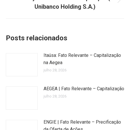
Próximo
Unibanco Holding S.A.)
post:
Posts relacionados
Itaúsa: Fato Relevante – Capitalização
na Aegea
julho 28, 2026
AEGEA | Fato Relevante – Capitalização
julho 28, 2026
ENGIE | Fato Relevante – Precificação
da Oferta de Ações