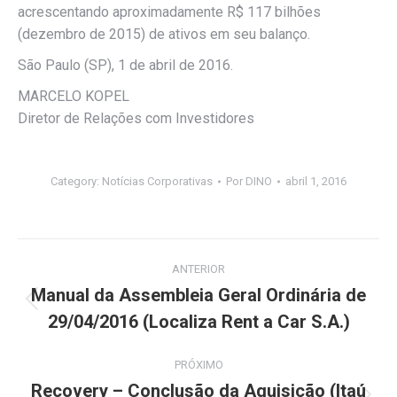
acrescentando aproximadamente R$ 117 bilhões
(dezembro de 2015) de ativos em seu balanço.
São Paulo (SP), 1 de abril de 2016.
MARCELO KOPEL
Diretor de Relações com Investidores
Category:
Notícias Corporativas
Por
DINO
abril 1, 2016
Navegação
ANTERIOR
de
Manual da Assembleia Geral Ordinária de
Post
29/04/2016 (Localiza Rent a Car S.A.)
post:
anterior:
PRÓXIMO
Recovery – Conclusão da Aquisição (Itaú