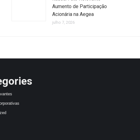
Aumento de Participação
Acionária na Aegea
julho 7, 2026
egories
avantes
orporativas
ized