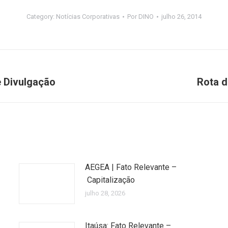
Category:
Notícias Corporativas
Por
DINO
julho 26, 2014
e Divulgação
Rota d
Próximo
post:
AEGEA | Fato Relevante –
Capitalização
julho 28, 2026
Itaúsa: Fato Relevante –