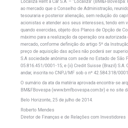
Localiza Rent a Car S.A. – “Localiza” (BM&FBovespa
ao mercado que o Conselho de Administração, reunido
tesouraria e posterior alienação, sem redução do capi
acionistas e atender aos seus interesses, tendo em
quando exercidas, objeto dos Planos de Opção de Com
máximo para a realização da operação ora autorizada é
mercado, conforme definição do artigo 5º da Instru
preço de aquisição das ações não poderá ser superior 
S.A sociedade anônima com sede no Estado de São Pa
05.816.451/0001-15; e (ii) Credit Suisse (Brazil) S.
andar, inscrita no CNPJ/MF sob o nº 42.584.318/0001
O sumário da ata da matéria aprovada encontra-se ar
BM&FBovespa (www.bmfbovespa.com.br) e no site da 
Belo Horizonte, 25 de julho de 2014.
Roberto Mendes
Diretor de Finanças e de Relações com Investidores