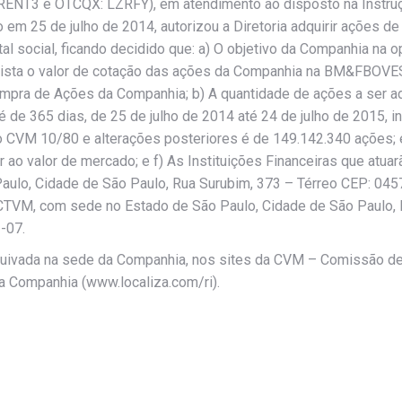
: RENT3 e OTCQX: LZRFY), em atendimento ao disposto na Instru
 em 25 de julho de 2014, autorizou a Diretoria adquirir ações 
tal social, ficando decidido que: a) O objetivo da Companhia na 
 vista o valor de cotação das ações da Companhia na BM&FBOVE
pra de Ações da Companhia; b) A quantidade de ações a ser adq
 de 365 dias, de 25 de julho de 2014 até 24 de julho de 2015, i
ção CVM 10/80 e alterações posteriores é de 149.142.340 açõe
ao valor de mercado; e f) As Instituições Financeiras que atuar
ulo, Cidade de São Paulo, Rua Surubim, 373 – Térreo CEP: 045
A. CTVM, com sede no Estado de São Paulo, Cidade de São Paulo,
-07.
quivada na sede da Companhia, nos sites da CVM – Comissão de 
Companhia (www.localiza.com/ri).