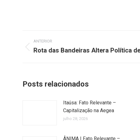
Navegação
ANTERIOR
de
Rota das Bandeiras Altera Política d
Post
anterior:
post:
Posts relacionados
Itaúsa: Fato Relevante –
Capitalização na Aegea
julho 28, 2026
ÂNIMA | Fato Relevante –