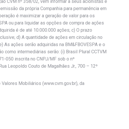
ção CVM nº 358/02, vem informar a seus acionistas e
de emissão da própria Companhia para permanência em
operação é maximizar a geração de valor para os
SPA ou para liquidar as opções de compra de ações
uirida é de até 10.000.000 ações; c) O prazo
nclusive; d) A quantidade de ações em circulação no
s; e) As ações serão adquiridas na BM&FBOVESPA e o
ão como intermediárias serão: (i) Brasil Plural CCTVM
71-050 inscrita no CNPJ/MF sob o nº
 Rua Leopoldo Couto de Magalhães Jr., 700 – 12º
Valores Mobiliários (www.cvm.gov.br), da