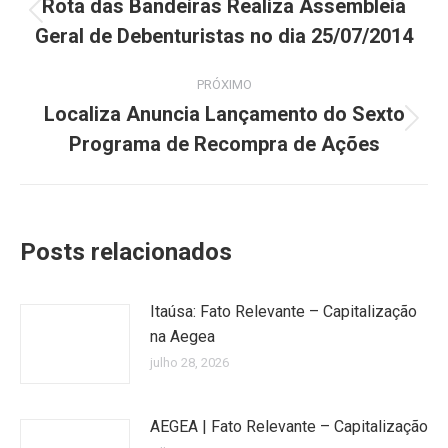
de
Rota das Bandeiras Realiza Assembleia
Post
Geral de Debenturistas no dia 25/07/2014
post:
anterior:
PRÓXIMO
Localiza Anuncia Lançamento do Sexto
Próximo
Programa de Recompra de Ações
post:
Posts relacionados
Itaúsa: Fato Relevante – Capitalização
na Aegea
julho 28, 2026
AEGEA | Fato Relevante – Capitalização