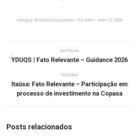
Category:
Notícias Corporativas
Por
Astri
maio 12, 2026
Navegação
ANTERIOR
de
YDUQS | Fato Relevante – Guidance 2026
Post
anterior:
post:
PRÓXIMO
Itaúsa: Fato Relevante – Participação em
Próximo
processo de investimento na Copasa
post:
Posts relacionados