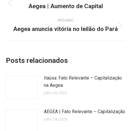
de
Aegea | Aumento de Capital
Post
anterior:
post:
PRÓXIMO
Aegea anuncia vitória no leilão do Pará
Próximo
post:
Posts relacionados
Itaúsa: Fato Relevante – Capitalização
na Aegea
julho 28, 2026
AEGEA | Fato Relevante – Capitalização
julho 28, 2026