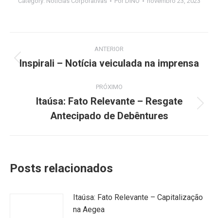
Category:
Notícias Corporativas
Por
DINO
novembro 23, 2023
Navegação
ANTERIOR
de
Inspirali – Notícia veiculada na imprensa
Post
anterior:
post:
PRÓXIMO
Itaúsa: Fato Relevante – Resgate
Próximo
Antecipado de Debêntures
post:
Posts relacionados
Itaúsa: Fato Relevante – Capitalização
na Aegea