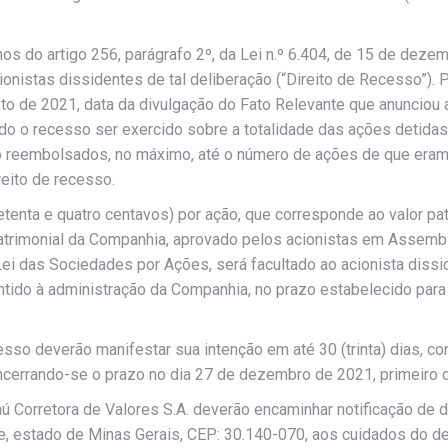
s do artigo 256, parágrafo 2º, da Lei n.º 6.404, de 15 de deze
ionistas dissidentes de tal deliberação (“Direito de Recesso”).
to de 2021, data da divulgação do Fato Relevante que anunciou
do o recesso ser exercido sobre a totalidade das ações detidas
 reembolsados, no máximo, até o número de ações de que eram t
reito de recesso.
setenta e quatro centavos) por ação, que corresponde ao valor 
trimonial da Companhia, aprovado pelos acionistas em Assemblei
ei das Sociedades por Ações, será facultado ao acionista dissid
entido à administração da Companhia, no prazo estabelecido par
sso deverão manifestar sua intenção em até 30 (trinta) dias, co
ncerrando-se o prazo no dia 27 de dezembro de 2021, primeiro d
ú Corretora de Valores S.A. deverão encaminhar notificação de 
nte, estado de Minas Gerais, CEP: 30.140-070, aos cuidados do 