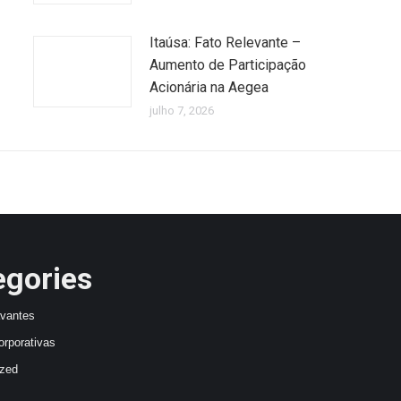
Itaúsa: Fato Relevante –
Aumento de Participação
Acionária na Aegea
julho 7, 2026
egories
avantes
orporativas
ized