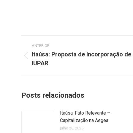
Navegação
ANTERIOR
de
Itaúsa: Proposta de Incorporação de
Post
IUPAR
post:
anterior:
Posts relacionados
Itaúsa: Fato Relevante –
Capitalização na Aegea
julho 28, 2026