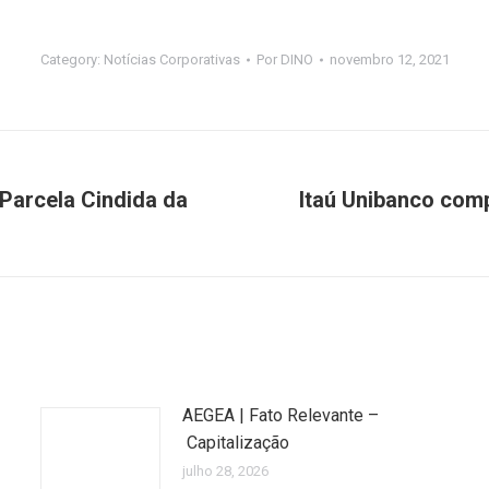
Category:
Notícias Corporativas
Por
DINO
novembro 12, 2021
 Parcela Cindida da
Itaú Unibanco com
Próximo
post:
AEGEA | Fato Relevante –
Capitalização
julho 28, 2026