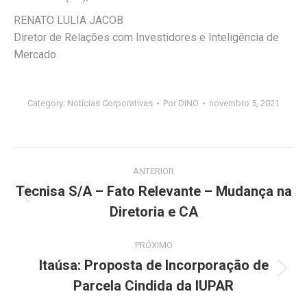
RENATO LULIA JACOB
Diretor de Relações com Investidores e Inteligência de
Mercado
Category:
Notícias Corporativas
Por
DINO
novembro 5, 2021
Navegação
ANTERIOR
de
Tecnisa S/A – Fato Relevante – Mudança na
Post
Diretoria e CA
post:
anterior:
PRÓXIMO
Itaúsa: Proposta de Incorporação de
Próximo
Parcela Cindida da IUPAR
post: