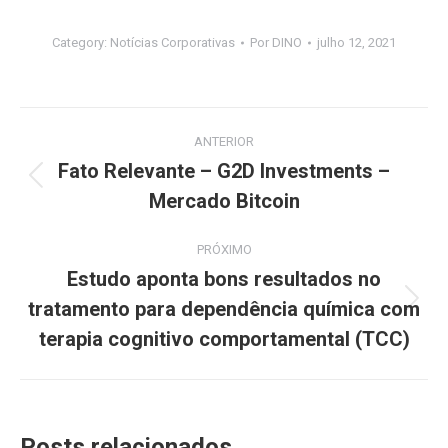
Category:
Notícias Corporativas
Por
DINO
julho 12, 2021
Navegação
ANTERIOR
de
Fato Relevante – G2D Investments –
Post
Mercado Bitcoin
post:
anterior:
PRÓXIMO
Estudo aponta bons resultados no
tratamento para dependência química com
Próximo
post:
terapia cognitivo comportamental (TCC)
Posts relacionados