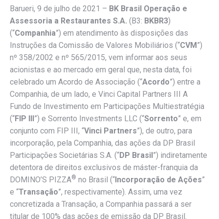
Barueri, 9 de julho de 2021 –
BK Brasil
Operação e
Assessoria a Restaurantes S.A.
(B3:
BKBR3
)
(“
Companhia
”) em atendimento às disposições das
Instruções da Comissão de Valores Mobiliários (“
CVM
”)
nº 358/2002 e nº 565/2015, vem informar aos seus
acionistas e ao mercado em geral que, nesta data, foi
celebrado um Acordo de Associação (“
Acordo
”) entre a
Companhia, de um lado, e Vinci Capital Partners III A
Fundo de Investimento em Participações Multiestratégia
(“
FIP III
”) e Sorrento Investments LLC (“
Sorrento
” e, em
conjunto com FIP III, “
Vinci Partners
”), de outro, para
incorporação, pela Companhia, das ações da DP Brasil
Participações Societárias S.A. (“
DP Brasil
”) indiretamente
detentora de direitos exclusivos de máster-franquia da
®
DOMINO’S PIZZA
no Brasil (“
Incorporação de Ações
”
e “
Transação
”, respectivamente). Assim, uma vez
concretizada a Transação, a Companhia passará a ser
titular de 100% das ações de emissão da DP Brasil.