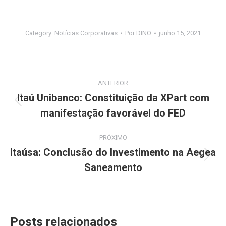
Category:
Notícias Corporativas
Por
DINO
junho 15, 2021
Navegação
ANTERIOR
de
Itaú Unibanco: Constituição da XPart com
Post
manifestação favorável do FED
post:
anterior:
PRÓXIMO
Itaúsa: Conclusão do Investimento na Aegea
Próximo
Saneamento
post:
Posts relacionados