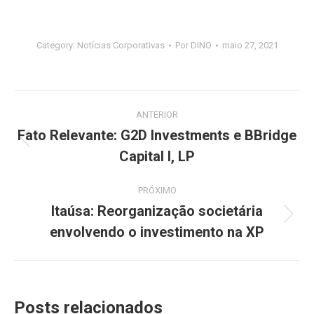
Category:
Notícias Corporativas
Por
DINO
maio 27, 2021
Navegação
ANTERIOR
de
Fato Relevante: G2D Investments e BBridge
Post
Capital I, LP
post:
anterior:
PRÓXIMO
Itaúsa: Reorganização societária
Próximo
envolvendo o investimento na XP
post:
Posts relacionados