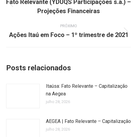
de
Fato Relevante (YDUQS Participações s.a.) –
Post
Projeções Financeiras
post:
anterior:
PRÓXIMO
Ações Itaú em Foco – 1º trimestre de 2021
Próximo
post:
Posts relacionados
Itaúsa: Fato Relevante – Capitalização
na Aegea
julho 28, 2026
AEGEA | Fato Relevante – Capitalização
julho 28, 2026