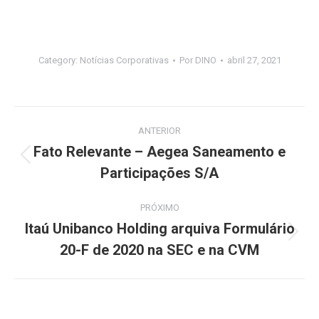
Category:
Notícias Corporativas
Por
DINO
abril 27, 2021
Navegação
ANTERIOR
de
Fato Relevante – Aegea Saneamento e
Post
Participações S/A
post:
anterior:
PRÓXIMO
Itaú Unibanco Holding arquiva Formulário
Próximo
20-F de 2020 na SEC e na CVM
post: