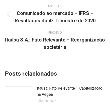
Navegação
ANTERIOR
de
Comunicado ao mercado – IFRS –
Post
Resultados do 4º Trimestre de 2020
post:
anterior:
PRÓXIMO
Itaúsa S.A.: Fato Relevante – Reorganização
Próximo
societária
post:
Posts relacionados
Itaúsa: Fato Relevante – Capitalização
na Aegea
julho 28, 2026