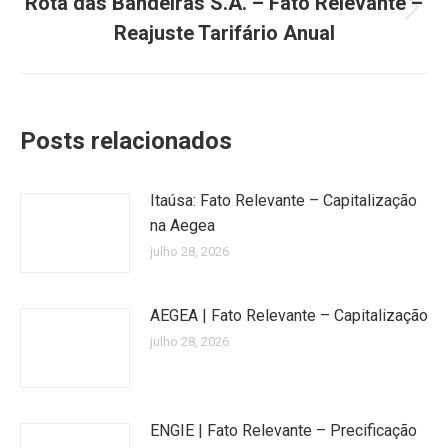
Rota das Bandeiras S.A. – Fato Relevante –
Próximo
Reajuste Tarifário Anual
post:
Posts relacionados
Itaúsa: Fato Relevante – Capitalização
na Aegea
julho 28, 2026
AEGEA | Fato Relevante – Capitalização
julho 28, 2026
ENGIE | Fato Relevante – Precificação