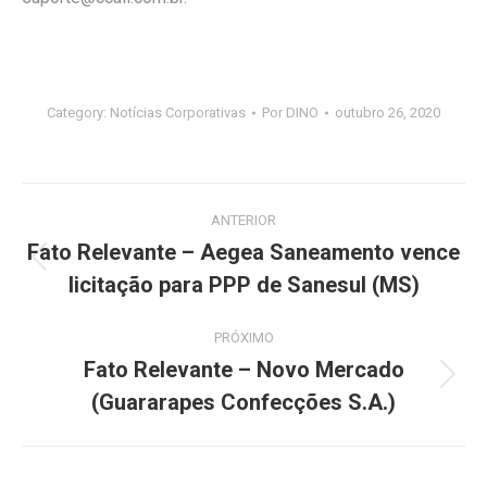
Category:
Notícias Corporativas
Por
DINO
outubro 26, 2020
Navegação
ANTERIOR
de
Fato Relevante – Aegea Saneamento vence
Post
licitação para PPP de Sanesul (MS)
post:
anterior:
PRÓXIMO
Fato Relevante – Novo Mercado
Próximo
(Guararapes Confecções S.A.)
post: