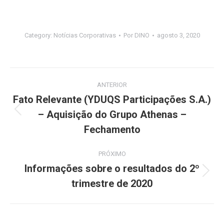
Category:
Notícias Corporativas
Por
DINO
agosto 3, 2020
Navegação
ANTERIOR
de
Fato Relevante (YDUQS Participações S.A.)
– Aquisição do Grupo Athenas –
Post
post:
anterior:
Fechamento
PRÓXIMO
Informações sobre o resultados do 2º
Próximo
trimestre de 2020
post: