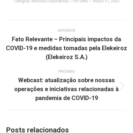
Category:
Notícias Corporativas
Por
DINO
março 31, 2020
Navegação
ANTERIOR
de
Fato Relevante – Principais impactos da
COVID-19 e medidas tomadas pela Elekeiroz
Post
post:
anterior:
(Elekeiroz S.A.)
PRÓXIMO
Webcast: atualização sobre nossas
operações e iniciativas relacionadas à
Próximo
post:
pandemia de COVID-19
Posts relacionados