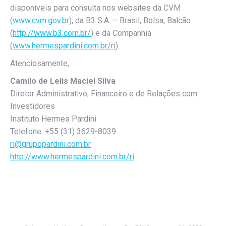
disponíveis para consulta nos websites da CVM
(
www.cvm.gov.br
), da B3 S.A. – Brasil, Bolsa, Balcão
(
http://www.b3.com.br/
) e da Companhia
(
www.hermespardini.com.br
/ri
).
Atenciosamente,
Camilo de Lelis Maciel Silva
Diretor Administrativo, Financeiro e de Relações com
Investidores
Instituto Hermes Pardini
Telefone: +55 (31) 3629-8039
ri@grupopardini.com.br
http://www.hermespardini.com.br/ri