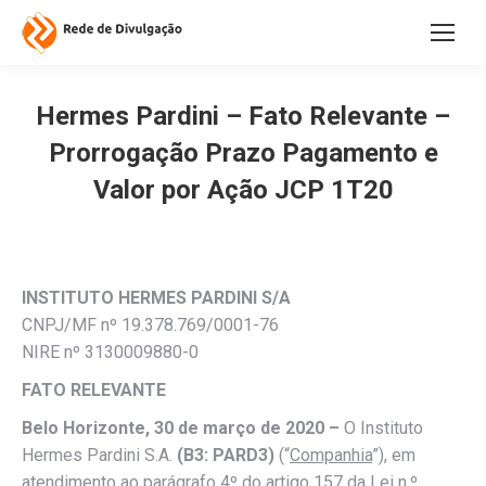
Hermes Pardini – Fato Relevante –
Prorrogação Prazo Pagamento e
Valor por Ação JCP 1T20
INSTITUTO HERMES PARDINI S/A
CNPJ/MF nº 19.378.769/0001-76
NIRE nº 3130009880-0
FATO RELEVANTE
Belo Horizonte, 30 de março de 2020
–
O Instituto
Hermes Pardini S.A.
(B3: PARD3)
(“
Companhia
”), em
atendimento ao parágrafo 4º do artigo 157 da Lei n.º