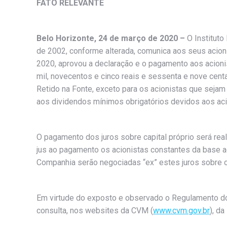
FATO RELEVANTE
Belo Horizonte, 24 de março de 2020
–
O Instituto
de 2002, conforme alterada, comunica aos seus acion
2020, aprovou a declaração e o pagamento aos acionist
mil, novecentos e cinco reais e sessenta e nove ce
Retido na Fonte, exceto para os acionistas que sejam
aos dividendos mínimos obrigatórios devidos aos ac
O pagamento dos juros sobre capital próprio será real
jus ao pagamento os acionistas constantes da base a
Companhia serão negociadas “ex” estes juros sobre ca
Em virtude do exposto e observado o Regulamento do 
consulta, nos websites da CVM (
www.cvm.gov.br
), da