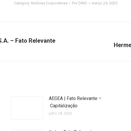
Category:
Notícias Corporativas
Por
DINO
março 24, 2020
.A. – Fato Relevante
Hermes
Próximo
post:
AEGEA | Fato Relevante –
Capitalização
julho 28, 2026