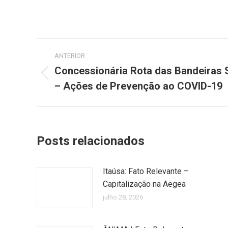
Navegação
ANTERIOR
de
Concessionária Rota das Bandeiras S
Post
– Ações de Prevenção ao COVID-19
post:
anterior:
Posts relacionados
Itaúsa: Fato Relevante –
Capitalização na Aegea
julho 28, 2026