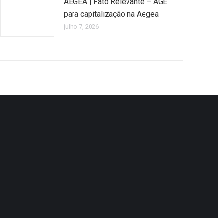
AEGEA | Fato Relevante – AGE
para capitalização na Aegea
julho 7, 2026