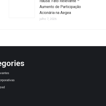
Itaúsa: Fato Relevante –
Aumento de Participação
Acionária na Aegea
julho 7, 2026
egories
avantes
orporativas
ized