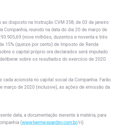
o ao disposto na Instrução CVM 358, de 03 de janeiro
a Companhia, reunido na data do dia 20 de março de
.293.905,69 (nove milhões, duzentos e noventa e três
 de 15% (quinze por cento) de Imposto de Renda
sobre o capital próprio ora declarados será imputado
eliberar sobre os resultados do exercício de 2020.
e cada acionista no capital social da Companhia. Farão
de março de 2020 (inclusive), as ações de emissão da
ente data, a documentação inerente à matéria, para
Companhia (
www.hermespardini.com.br
/ri).