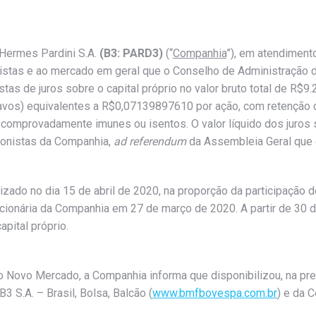
 Hermes Pardini S.A.
(B3: PARD3)
(“
Companhia
”), em atendiment
istas e ao mercado em geral que o Conselho de Administração d
as de juros sobre o capital próprio no valor bruto total de R$9
ntavos) equivalentes a R$0,07139897610 por ação, com retenção
 comprovadamente imunes ou isentos. O valor líquido dos juros 
ionistas da Companhia,
ad referendum
da Assembleia Geral que d
izado no dia 15 de abril de 2020, na proporção da participação d
cionária da Companhia em 27 de março de 2020. A partir de 30 
pital próprio.
Novo Mercado, a Companhia informa que disponibilizou, na pres
 B3 S.A. – Brasil, Bolsa, Balcão (
www.bmfbovespa.com.br
) e da 