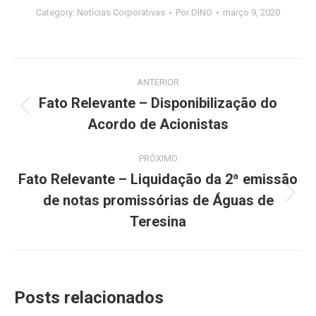
Category:
Notícias Corporativas
Por
DINO
março 9, 2020
Navegação
ANTERIOR
de
Fato Relevante – Disponibilização do
Post
Acordo de Acionistas
post:
anterior:
PRÓXIMO
Fato Relevante – Liquidação da 2ª emissão
de notas promissórias de Águas de
Próximo
post:
Teresina
Posts relacionados