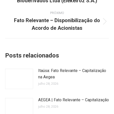
Bioderivados Ltda (Elekeiroz S.A.)
post:
anterior:
PRÓXIMO
Fato Relevante – Disponibilização do
Próximo
Acordo de Acionistas
post:
Posts relacionados
Itaúsa: Fato Relevante – Capitalização
na Aegea
julho 28, 2026
AEGEA | Fato Relevante – Capitalização
julho 28, 2026