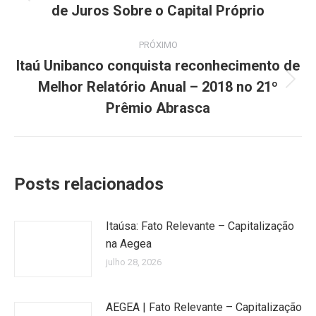
de Juros Sobre o Capital Próprio
post:
anterior:
PRÓXIMO
Itaú Unibanco conquista reconhecimento de
Melhor Relatório Anual – 2018 no 21º
Próximo
post:
Prêmio Abrasca
Posts relacionados
Itaúsa: Fato Relevante – Capitalização
na Aegea
julho 28, 2026
AEGEA | Fato Relevante – Capitalização