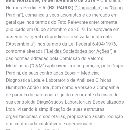
Belo Horizonte, 19 de novembro de 2019 –
O Instituto
Hermes Pardini S.A.
(B3: PARD3)
(“
Companhia
”, ou “
Grupo
Pardini
”), comunica a seus acionistas e ao mercado em
geral que, nos termos do Fato Relevante anteriormente
publicado em 06 de setembro de 2019, foi aprovada em
assembleia geral extraordinária realizada nesta data
(“
Assembleia
”), nos termos da Lei Federal 6.404/1976,
conforme alterada (“
Lei das Sociedades por Ações
”) e
das normas editadas pela Comissão de Valores
Mobiliários (“
CVM
”) aplicáveis, a incorporação, pelo Grupo
Pardini, de suas controladas Ecoar – Medicina
Diagnóstica Ltda. e Laboratório de Análises Clínicas
Humberto Abrão Ltda., bem como a versão à Companhia
de parcela do patrimônio líquido decorrente da cisão de
sua controlada Diagnósticos Laboratoriais Especializados
Ltda., visando à simplificação de suas estruturas
organizacionais e societárias, propiciando assim, redução
dos custos administrativos e operacionais