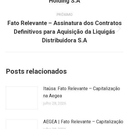
Holding S.A
PRÓXIMO
Fato Relevante – Assinatura dos Contratos
Definitivos para Aquisição da Liquigás
Próximo
post:
Distribuidora S.A
Posts relacionados
Itaúsa: Fato Relevante – Capitalização
na Aegea
julho 28, 2026
AEGEA | Fato Relevante – Capitalização