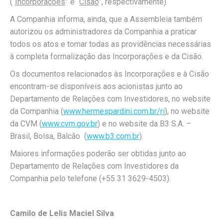
(“
Incorporações
” e “
Cisão
”, respectivamente).
A Companhia informa, ainda, que a Assembleia também
autorizou os administradores da Companhia a praticar
todos os atos e tomar todas as providências necessárias
à completa formalização das Incorporações e da Cisão.
Os documentos relacionados às Incorporações e à Cisão
encontram-se disponíveis aos acionistas junto ao
Departamento de Relações com Investidores, no website
da Companhia (
www.hermespardini.com.br/ri
), no website
da CVM (
www.cvm.gov.br
) e no website da B3 S.A. –
Brasil, Bolsa, Balcão (
www.b3.com.br
).
Maiores informações poderão ser obtidas junto ao
Departamento de Relações com Investidores da
Companhia pelo telefone (+55 31 3629-4503).
Camilo de Lelis Maciel Silva