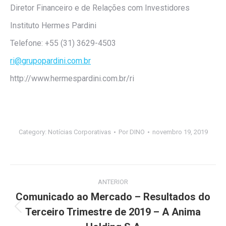
Diretor Financeiro e de Relações com Investidores
Instituto Hermes Pardini
Telefone: +55 (31) 3629-4503
ri@grupopardini.com.br
http://www.hermespardini.com.br/ri
Category:
Notícias Corporativas
Por
DINO
novembro 19, 2019
Navegação
ANTERIOR
de
Comunicado ao Mercado – Resultados do
Terceiro Trimestre de 2019 – A Anima
Post
post:
anterior: