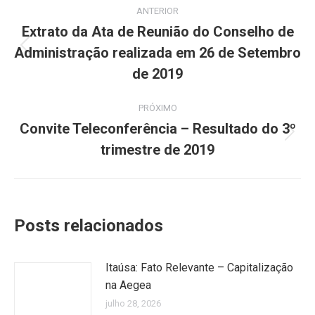
Navegação
ANTERIOR
de
Extrato da Ata de Reunião do Conselho de
Administração realizada em 26 de Setembro
Post
post:
anterior:
de 2019
PRÓXIMO
Convite Teleconferência – Resultado do 3º
Próximo
trimestre de 2019
post:
Posts relacionados
Itaúsa: Fato Relevante – Capitalização
na Aegea
julho 28, 2026