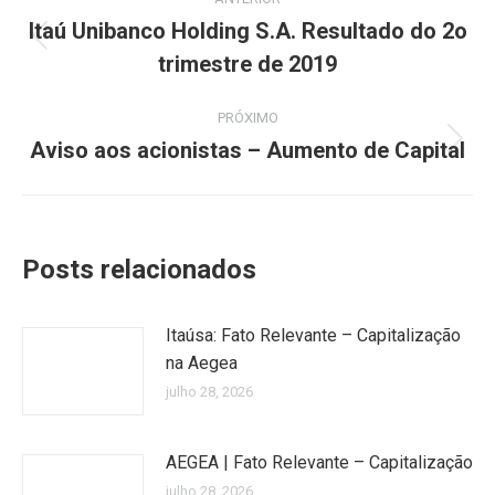
de
Itaú Unibanco Holding S.A. Resultado do 2o
Post
trimestre de 2019
post:
anterior:
PRÓXIMO
Aviso aos acionistas – Aumento de Capital
Próximo
post:
Posts relacionados
Itaúsa: Fato Relevante – Capitalização
na Aegea
julho 28, 2026
AEGEA | Fato Relevante – Capitalização
julho 28, 2026