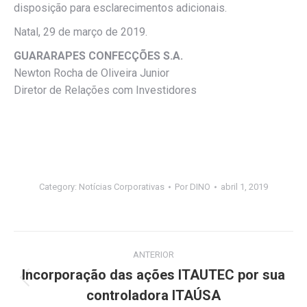
disposição para esclarecimentos adicionais.
Natal, 29 de março de 2019.
GUARARAPES CONFECÇÕES S.A.
Newton Rocha de Oliveira Junior
Diretor de Relações com Investidores
Category:
Notícias Corporativas
Por
DINO
abril 1, 2019
Navegação
ANTERIOR
de
Incorporação das ações ITAUTEC por sua
Post
controladora ITAÚSA
post:
anterior: