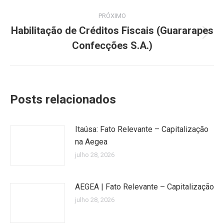
PRÓXIMO
Habilitação de Créditos Fiscais (Guararapes
Próximo
Confecções S.A.)
post:
Posts relacionados
Itaúsa: Fato Relevante – Capitalização
na Aegea
julho 28, 2026
AEGEA | Fato Relevante – Capitalização
julho 28, 2026