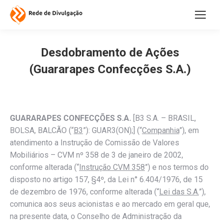
Desdobramento de Ações
(Guararapes Confecções S.A.)
GUARARAPES CONFECÇÕES S.A.
[B3 S.A. – BRASIL,
BOLSA, BALCÃO (“
B3
”): GUAR3(ON);] (“
Companhia
”), em
atendimento a Instrução de Comissão de Valores
Mobiliários – CVM nº 358 de 3 de janeiro de 2002,
conforme alterada (“
Instrução CVM 358
”) e nos termos do
disposto no artigo 157, §4º, da Lei n° 6.404/1976, de 15
de dezembro de 1976, conforme alterada (“
Lei das S.A.
”),
comunica aos seus acionistas e ao mercado em geral que,
na presente data, o Conselho de Administração da