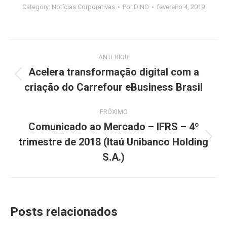
Category:
Notícias Corporativas
Por
DINO
fevereiro 4, 2019
Navegação
ANTERIOR
de
Acelera transformação digital com a
Post
criação do Carrefour eBusiness Brasil
post:
anterior:
PRÓXIMO
Comunicado ao Mercado – IFRS – 4º
trimestre de 2018 (Itaú Unibanco Holding
Próximo
post:
S.A.)
Posts relacionados