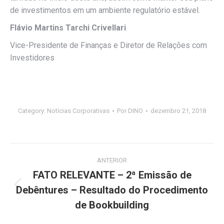
de investimentos em um ambiente regulatório estável.
Flávio Martins Tarchi Crivellari
Vice-Presidente de Finanças e Diretor de Relações com
Investidores
Category:
Notícias Corporativas
Por
DINO
dezembro 21, 2018
Navegação
ANTERIOR
de
FATO RELEVANTE – 2ª Emissão de
Debêntures – Resultado do Procedimento
Post
post:
anterior:
de Bookbuilding