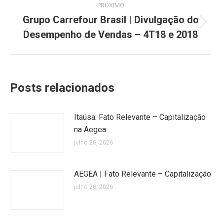
PRÓXIMO
Grupo Carrefour Brasil | Divulgação do
Próximo
Desempenho de Vendas – 4T18 e 2018
post:
Posts relacionados
Itaúsa: Fato Relevante – Capitalização
na Aegea
julho 28, 2026
AEGEA | Fato Relevante – Capitalização
julho 28, 2026