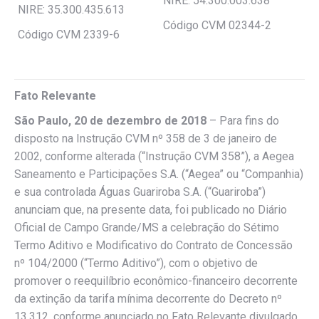
NIRE: 54.300.003.638
NIRE: 35.300.435.613
Código CVM 02344-2
Código CVM 2339-6
Fato Relevante
São Paulo, 20 de dezembro de 2018
– Para fins do
disposto na Instrução CVM nº 358 de 3 de janeiro de
2002, conforme alterada (“Instrução CVM 358”), a Aegea
Saneamento e Participações S.A. (“Aegea” ou “Companhia)
e sua controlada Águas Guariroba S.A. (“Guariroba”)
anunciam que, na presente data, foi publicado no Diário
Oficial de Campo Grande/MS a celebração do Sétimo
Termo Aditivo e Modificativo do Contrato de Concessão
nº 104/2000 (“Termo Aditivo”), com o objetivo de
promover o reequilíbrio econômico-financeiro decorrente
da extinção da tarifa mínima decorrente do Decreto nº
13.312, conforme anunciado no Fato Relevante divulgado