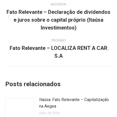
Navegação
ANTERIOR
de
Fato Relevante – Declaração de dividendos
e juros sobre o capital próprio (Itaúsa
Post
post:
anterior:
Investimentos)
PRÓXIMO
Fato Relevante – LOCALIZA RENT A CAR
Próximo
S.A
post:
Posts relacionados
Itaúsa: Fato Relevante – Capitalização
na Aegea
julho 28, 2026