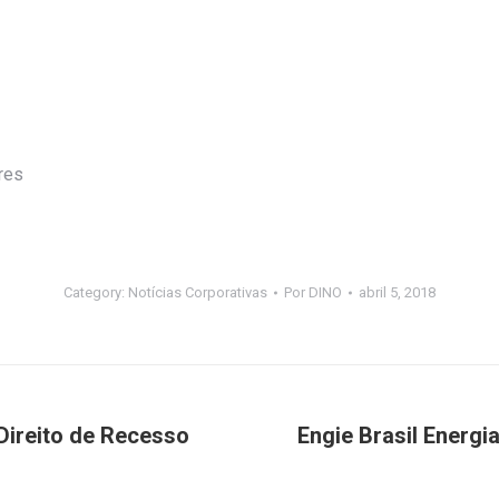
res
Category:
Notícias Corporativas
Por
DINO
abril 5, 2018
Direito de Recesso
Engie Brasil Energi
Próximo
post: