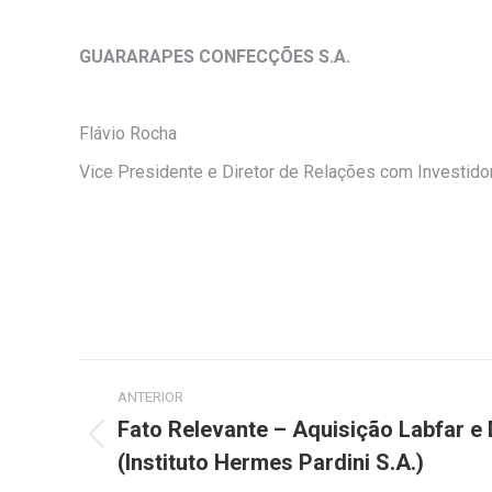
GUARARAPES CONFECÇÕES
S.A.
Flávio Rocha
Vice Presidente e Diretor de Relações com Investido
Navegação
ANTERIOR
de
Fato Relevante – Aquisição Labfar e 
Post
(Instituto Hermes Pardini S.A.)
post:
anterior: