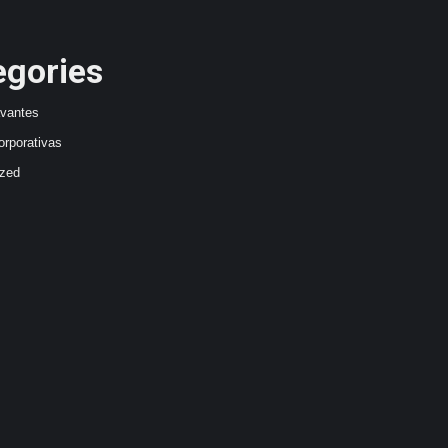
egories
avantes
orporativas
ized