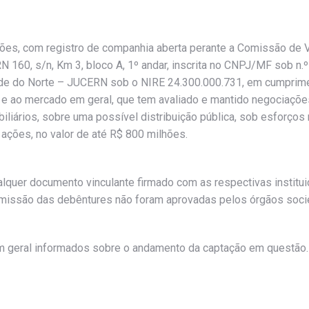
ções, com registro de companhia aberta perante a Comissão de Va
RN 160, s/n, Km 3, bloco A, 1º andar, inscrita no CNPJ/MF sob n
nde do Norte – JUCERN sob o NIRE 24.300.000.731, em cumprime
s e ao mercado em geral, que tem avaliado e mantido negociaçõe
biliários, sobre uma possível distribuição pública, sob esforço
ações, no valor de até R$ 800 milhões.
lquer documento vinculante firmado com as respectivas institui
da emissão das debêntures não foram aprovadas pelos órgãos so
m geral informados sobre o andamento da captação em questão.