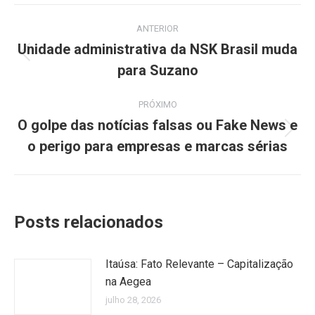
Navegação
ANTERIOR
de
Unidade administrativa da NSK Brasil muda
Post
para Suzano
post:
anterior:
PRÓXIMO
O golpe das notícias falsas ou Fake News e
Próximo
o perigo para empresas e marcas sérias
post:
Posts relacionados
Itaúsa: Fato Relevante – Capitalização
na Aegea
julho 28, 2026