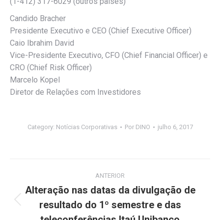
(1-412) 317-6029 (outros países)
Candido Bracher
Presidente Executivo e CEO (Chief Executive Officer)
Caio Ibrahim David
Vice-Presidente Executivo, CFO (Chief Financial Officer) e
CRO (Chief Risk Officer)
Marcelo Kopel
Diretor de Relações com Investidores
Category:
Notícias Corporativas
Por
DINO
julho 6, 2017
Navegação
ANTERIOR
de
Alteração nas datas da divulgação de
resultado do 1º semestre e das
Post
post:
anterior:
teleconferências Itaú Unibanco