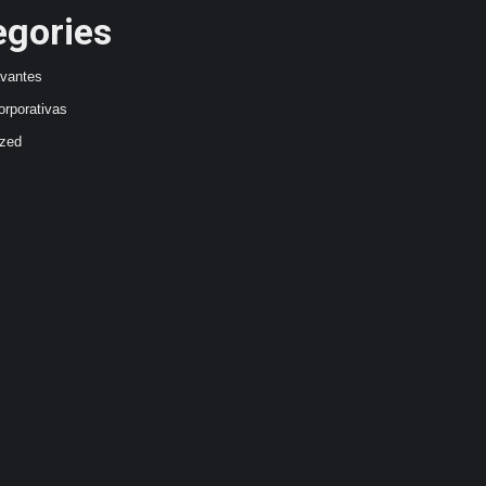
egories
avantes
orporativas
ized