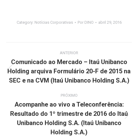
Category:
Notícias Corporativas
Por
DINO
abril 29, 2016
Navegação
ANTERIOR
de
Comunicado ao Mercado – Itaú Unibanco
Holding arquiva Formulário 20-F de 2015 na
Post
post:
anterior:
SEC e na CVM (Itaú Unibanco Holding S.A.)
PRÓXIMO
Acompanhe ao vivo a Teleconferência:
Resultado do 1º trimestre de 2016 do Itaú
Próximo
Unibanco Holding S.A. (Itaú Unibanco
post:
Holding S.A.)