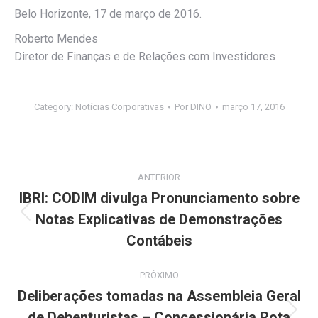
Belo Horizonte, 17 de março de 2016.
Roberto Mendes
Diretor de Finanças e de Relações com Investidores
Category:
Notícias Corporativas
Por
DINO
março 17, 2016
Navegação
ANTERIOR
de
IBRI: CODIM divulga Pronunciamento sobre
Notas Explicativas de Demonstrações
Post
post:
anterior:
Contábeis
PRÓXIMO
Deliberações tomadas na Assembleia Geral
de Debenturistas – Concessionária Rota
Próximo