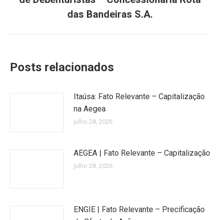
post:
das Bandeiras S.A.
Posts relacionados
Itaúsa: Fato Relevante – Capitalização
na Aegea
julho 28, 2026
AEGEA | Fato Relevante – Capitalização
julho 28, 2026
ENGIE | Fato Relevante – Precificação