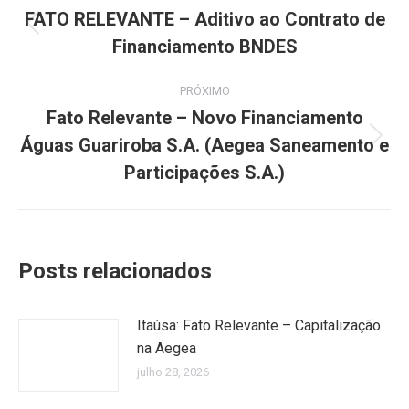
de
FATO RELEVANTE – Aditivo ao Contrato de
Post
Financiamento BNDES
post:
anterior:
PRÓXIMO
Fato Relevante – Novo Financiamento
Águas Guariroba S.A. (Aegea Saneamento e
Próximo
post:
Participações S.A.)
Posts relacionados
Itaúsa: Fato Relevante – Capitalização
na Aegea
julho 28, 2026