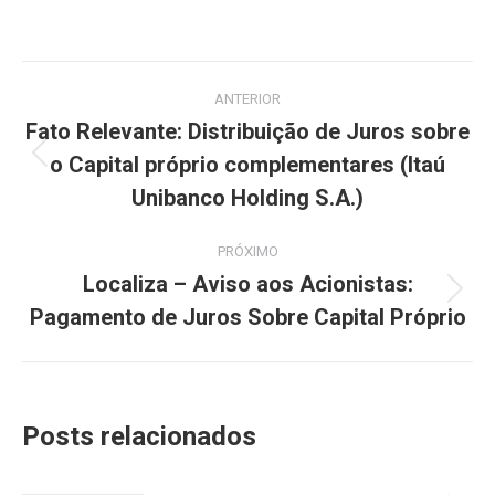
Navegação
ANTERIOR
de
Fato Relevante: Distribuição de Juros sobre
o Capital próprio complementares (Itaú
Post
post:
anterior:
Unibanco Holding S.A.)
PRÓXIMO
Localiza – Aviso aos Acionistas:
Próximo
Pagamento de Juros Sobre Capital Próprio
post:
Posts relacionados