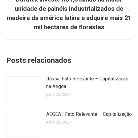
unidade de painéis industrializados de
Próximo
madeira da américa latina e adquire mais 21
post:
mil hectares de florestas
Posts relacionados
Itaúsa: Fato Relevante – Capitalização
na Aegea
julho 28, 2026
AEGEA | Fato Relevante – Capitalização
julho 28, 2026