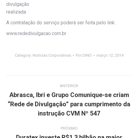
divulgação
realizada.
A contratação do serviço poderá ser feita pelo link:
www.rededivulgacao.com.br
Category:
Notícias Corporativas
Por
DINO
março 12, 2014
Navegação
ANTERIOR
de
Abrasca, Ibri e Grupo Comunique-se criam
“Rede de Divulgação” para cumprimento da
Post
post:
anterior:
instrução CVM Nº 547
PRÓXIMO
Duratex investe R$1,3 bilhão na maior